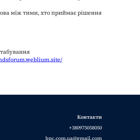
змова між тими, хто приймає рішення
сштабування
endsforum.weblium.site/
Контакти
+380975058050
bpc.com.ua@gmail.com