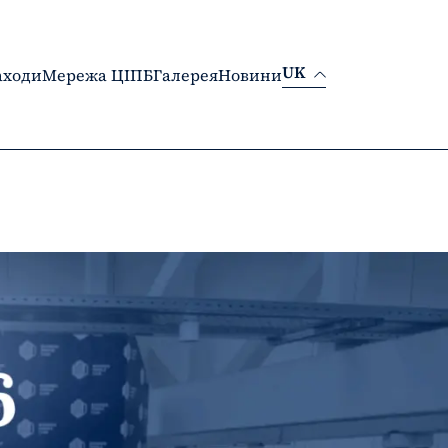
UK
заходи
Мережа ЦІПБ
Галерея
Новини