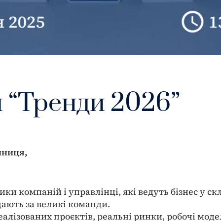
 “Тренди 2026”
нниця,
и компаній і управлінці, які ведуть бізнес у с
ають за великі команди.
еалізованих проєктів, реальні ринки, робочі мод