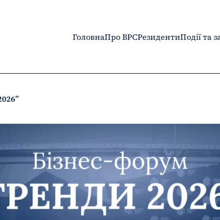
Головна
Про BPC
Резиденти
Події та 
2026”