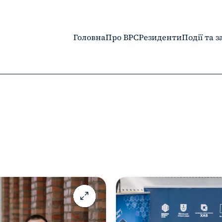
Головна
Про BPC
Резиденти
Події та 