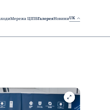
UK
заходи
Мережа ЦІПБ
Галерея
Новини