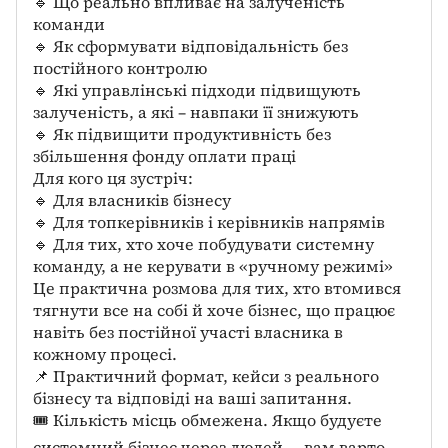
🔹 Що реально впливає на залученість
команди
🔹 Як сформувати відповідальність без
постійного контролю
🔹 Які управлінські підходи підвищують
залученість, а які – навпаки її знижують
🔹 Як підвищити продуктивність без
збільшення фонду оплати праці
Для кого ця зустріч:
🔹 Для власників бізнесу
🔹 Для топкерівників і керівників напрямів
🔹 Для тих, хто хоче побудувати системну
команду, а не керувати в «ручному режимі»
Це практична розмова для тих, хто втомився
тягнути все на собі й хоче бізнес, що працює
навіть без постійної участі власника в
кожному процесі.
📌 Практичний формат, кейси з реального
бізнесу та відповіді на ваші запитання.
🎟 Кількість місць обмежена. Якщо будуєте
системний бізнес через людей — вам варто